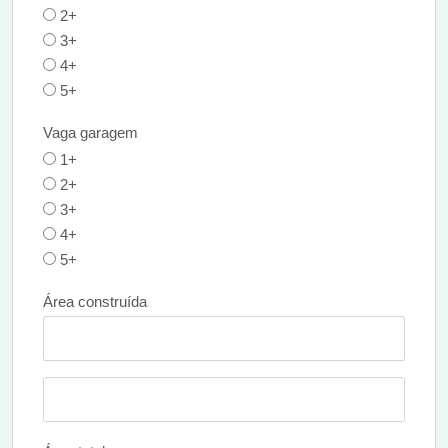
2+
3+
4+
5+
Vaga garagem
1+
2+
3+
4+
5+
Área construída