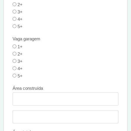
2+
3+
4+
5+
Vaga garagem
1+
2+
3+
4+
5+
Área construída