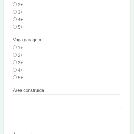
2+
3+
4+
5+
Vaga garagem
1+
2+
3+
4+
5+
Área construída