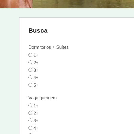
Busca
Dormitórios + Suítes
1+
2+
3+
4+
5+
Vaga garagem
1+
2+
3+
4+