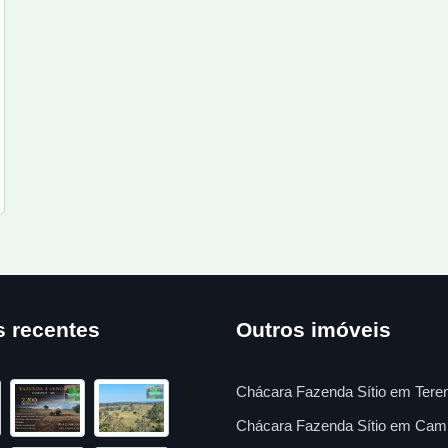
s recentes
Outros imóveis
Chácara Fazenda Sítio em Tere
Chácara Fazenda Sítio em Cam