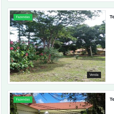
T
Fazendas
Venda
T
Fazendas