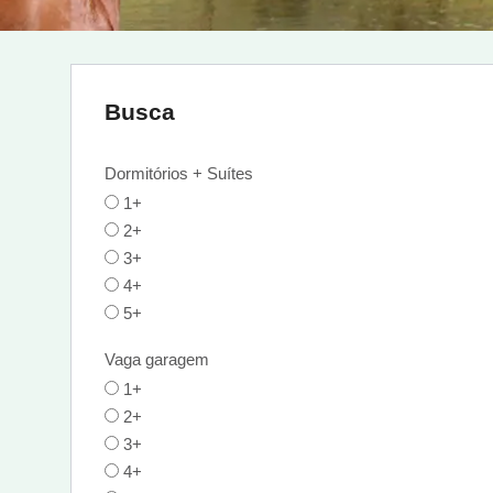
Busca
Dormitórios + Suítes
1+
2+
3+
4+
5+
Vaga garagem
1+
2+
3+
4+