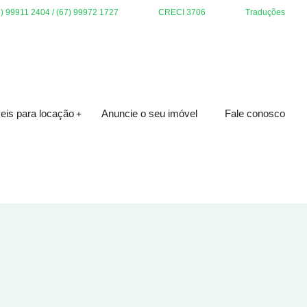
7) 99911 2404 / (67) 99972 1727
CRECI 3706
Traduções
eis para locação
Anuncie o seu imóvel
Fale conosco