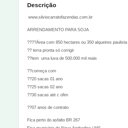
Descrição
www.silviocarratofazendas.com.br
ARRENDAMENTO PARA SOJA
????Área com 850 hectares ou 350 alqueires paulist
?? terra pronta só corrigir
??tem uma luva de 500.000 mil reais
??começa com
??20 sacas 01 ano
??25 sacas 02 ano
??30 sacas até c ofim
??07 anos de contrato
Fica perto do asfalto BR 267
Fica município de Nova Andradina / MS