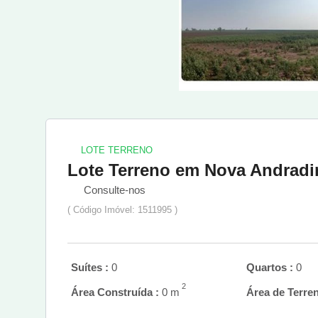
LOTE TERRENO
Lote Terreno em Nova Andradi
Consulte-nos
( Código Imóvel: 1511995 )
Suítes :
0
Quartos :
0
2
Área Construída :
0 m
Área de Terren