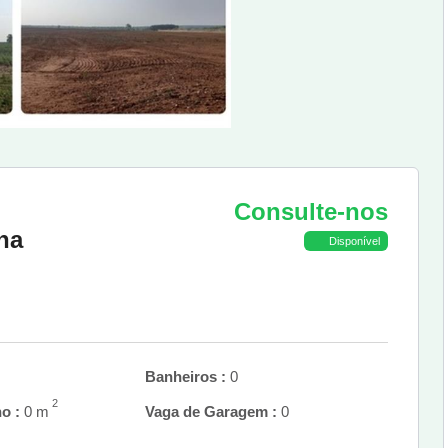
Consulte-nos
na
Disponível
Banheiros :
0
2
o :
0 m
Vaga de Garagem :
0