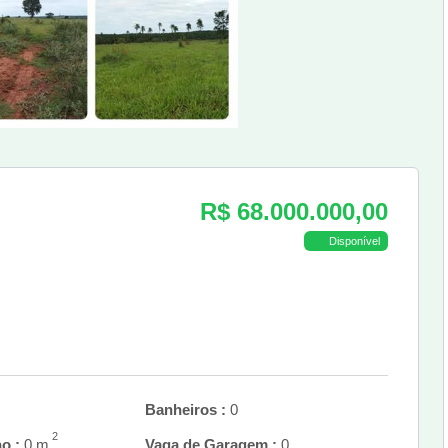
R$ 68.000.000,00
Disponível
Banheiros :
0
2
o :
0 m
Vaga de Garagem :
0