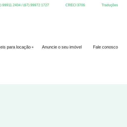
7) 99911 2404 / (67) 99972 1727
CRECI 3706
Traduções
eis para locação
Anuncie o seu imóvel
Fale conosco