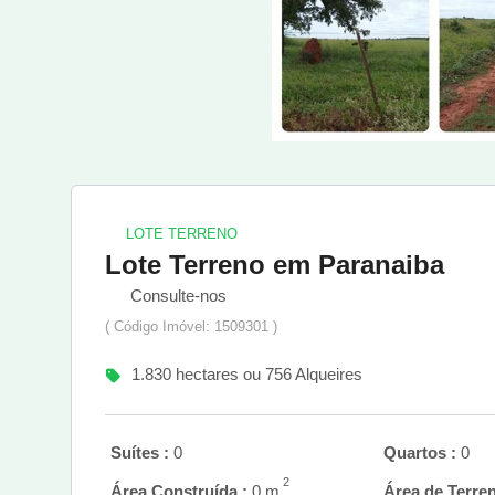
LOTE TERRENO
Lote Terreno em Paranaiba
Consulte-nos
( Código Imóvel: 1509301 )
1.830 hectares ou 756 Alqueires
Suítes :
0
Quartos :
0
2
Área Construída :
0 m
Área de Terren