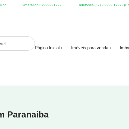
m.br
WhatsApp 67999991727
Telefones (67) 9 9999 1727 / (6
Página Inicial
Imóveis para venda
Imóv
em Paranaiba