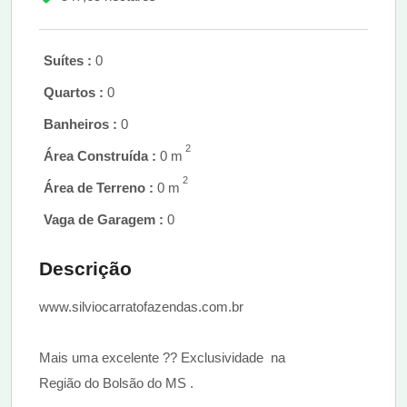
Suítes :
0
Quartos :
0
Banheiros :
0
2
Área Construída :
0 m
2
Área de Terreno :
0 m
Vaga de Garagem :
0
Descrição
www.silviocarratofazendas.com.br
Mais uma excelente ?? Exclusividade na
Região do Bolsão do MS .