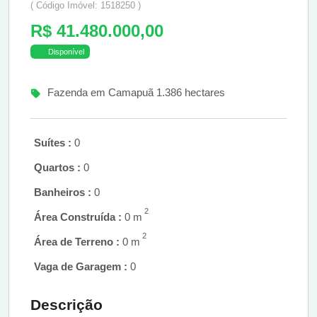
( Código Imóvel: 1518250 )
R$ 41.480.000,00
Disponível
Fazenda em Camapuã 1.386 hectares
Suítes :
0
Quartos :
0
Banheiros :
0
2
Área Construída :
0 m
2
Área de Terreno :
0 m
Vaga de Garagem :
0
Descrição