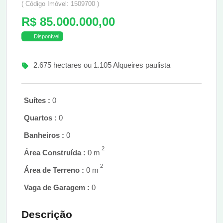
( Código Imóvel: 1509700 )
R$ 85.000.000,00
Disponível
2.675 hectares ou 1.105 Alqueires paulista
Suítes :
0
Quartos :
0
Banheiros :
0
2
Área Construída :
0 m
2
Área de Terreno :
0 m
Vaga de Garagem :
0
Descrição