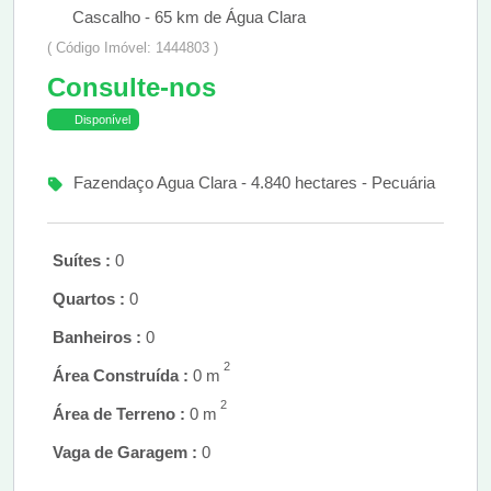
Cascalho - 65 km de Água Clara
( Código Imóvel: 1444803 )
Consulte-nos
Disponível
Fazendaço Agua Clara - 4.840 hectares - Pecuária
Suítes :
0
Quartos :
0
Banheiros :
0
2
Área Construída :
0 m
2
Área de Terreno :
0 m
Vaga de Garagem :
0