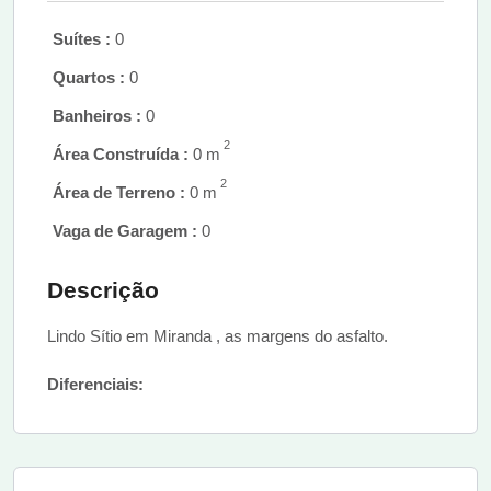
Suítes :
0
Quartos :
0
Banheiros :
0
2
Área Construída :
0 m
2
Área de Terreno :
0 m
Vaga de Garagem :
0
Descrição
Lindo Sítio em Miranda , as margens do asfalto.
Diferenciais: