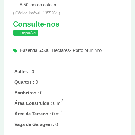
A 50 km do asfalto
( Código Imóvel: 1355204 )
Consulte-nos
Disponível
Fazenda 6.500. Hectares- Porto Murtinho
Suítes :
0
Quartos :
0
Banheiros :
0
2
Área Construída :
0 m
2
Área de Terreno :
0 m
Vaga de Garagem :
0