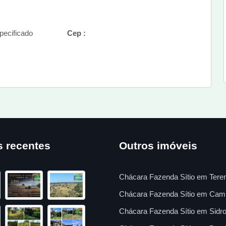
ecificado
Cep :
s recentes
Outros imóveis
Chácara Fazenda Sítio em Tere
Chácara Fazenda Sítio em Cam
Chácara Fazenda Sítio em Sidro