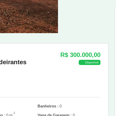
R$ 300.000,00
deirantes
Disponível
Banheiros :
0
2
o :
0 m
Vaga de Garagem :
0