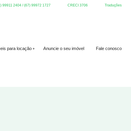
7) 99911 2404 / (67) 99972 1727
CRECI 3706
Traduções
eis para locação
Anuncie o seu imóvel
Fale conosco