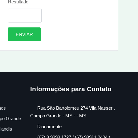
Resultado
ENVIAR
Informações para Contato
nos
Rua São Bartolomeu 274 Vila Nasser ,
Campo Grande - MS - - MS
po Grande
Diariamente
landia
(67) 9 9999 1727 / (67) 99911 2404 /