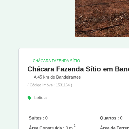
CHÁCARA FAZENDA SÍTIO
Chácara Fazenda Sítio em Ban
A 45 km de Bandeirantes
( Código Imóvel: 1531164 )
Letícia
Suítes :
0
Quartos :
0
2
Área Construída :
0 m
Área de Terren