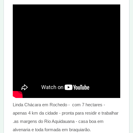
Linda Chácara em Rochedo - com 7 hectares -
apenas 4 km da cidade - pronta para residir e trabalhar
.as margens do Rio Aquidauana - casa boa em
alvenaria e toda formada em braquiarão.