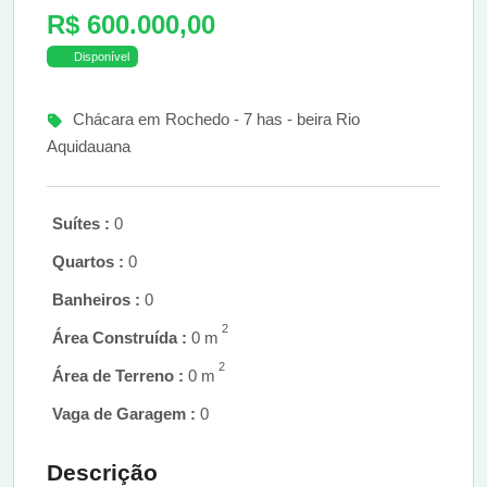
R$ 600.000,00
Disponível
Chácara em Rochedo - 7 has - beira Rio
Aquidauana
Suítes :
0
Quartos :
0
Banheiros :
0
2
Área Construída :
0 m
2
Área de Terreno :
0 m
Vaga de Garagem :
0
Descrição