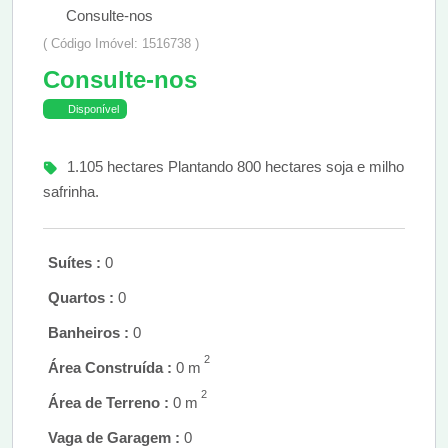
Consulte-nos
( Código Imóvel: 1516738 )
Consulte-nos
Disponível
1.105 hectares Plantando 800 hectares soja e milho
safrinha.
Suítes :
0
Quartos :
0
Banheiros :
0
2
Área Construída :
0 m
2
Área de Terreno :
0 m
Vaga de Garagem :
0