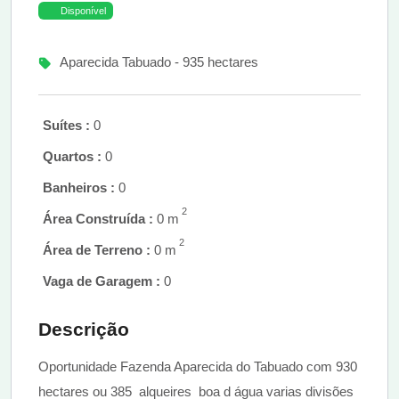
Disponível
Aparecida Tabuado - 935 hectares
Suítes :
0
Quartos :
0
Banheiros :
0
2
Área Construída :
0 m
2
Área de Terreno :
0 m
Vaga de Garagem :
0
Descrição
Oportunidade Fazenda Aparecida do Tabuado com 930
hectares ou 385 alqueires boa d água varias divisões