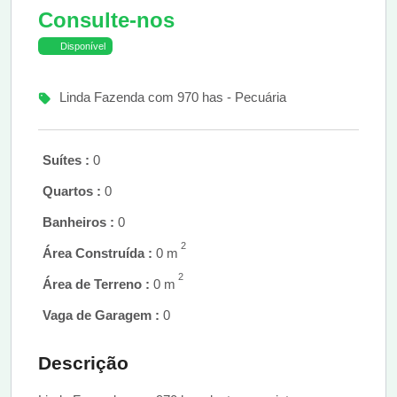
Consulte-nos
Disponível
Linda Fazenda com 970 has - Pecuária
Suítes :
0
Quartos :
0
Banheiros :
0
2
Área Construída :
0 m
2
Área de Terreno :
0 m
Vaga de Garagem :
0
Descrição