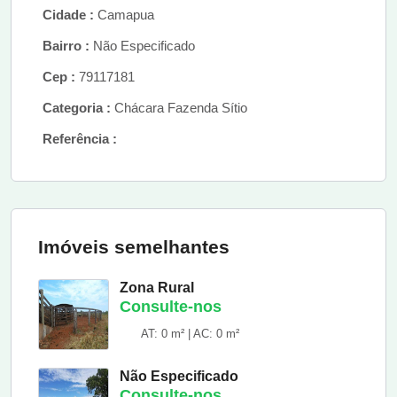
Cidade :
Camapua
Bairro :
Não Especificado
Cep :
79117181
Categoria :
Chácara Fazenda Sítio
Referência :
Imóveis semelhantes
Zona Rural
Consulte-nos
AT: 0 m² | AC: 0 m²
Não Especificado
Consulte-nos