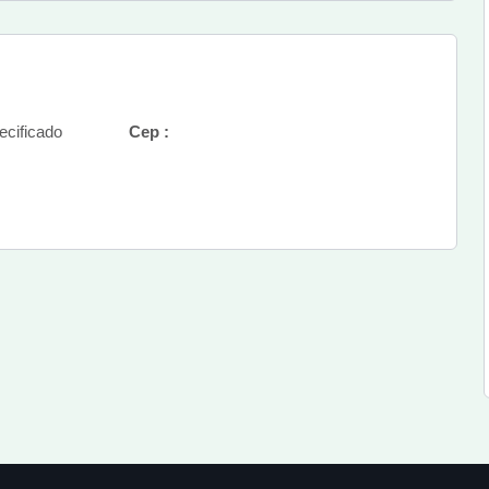
cificado
Cep :