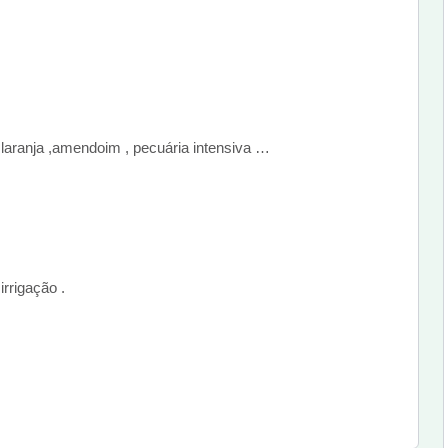
: laranja ,amendoim , pecuária intensiva …
rrigação .