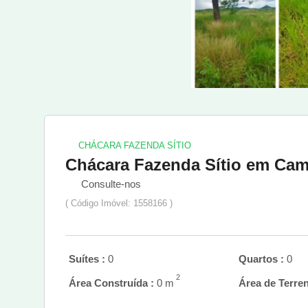
CHÁCARA FAZENDA SÍTIO
Chácara Fazenda Sítio em Ca
Consulte-nos
( Código Imóvel: 1558166 )
Suítes :
0
Quartos :
0
2
Área Construída :
0 m
Área de Terren