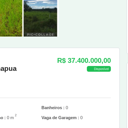
R$ 37.400.000,00
mapua
Disponível
Banheiros :
0
2
o :
0 m
Vaga de Garagem :
0