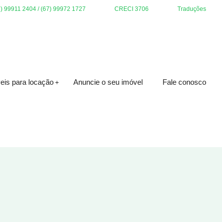
7) 99911 2404 / (67) 99972 1727
CRECI 3706
Traduções
eis para locação
Anuncie o seu imóvel
Fale conosco