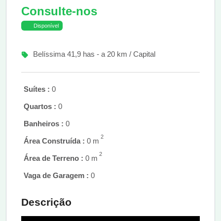
Consulte-nos
Disponível
Belíssima 41,9 has - a 20 km / Capital
Suítes :
0
Quartos :
0
Banheiros :
0
2
Área Construída :
0 m
2
Área de Terreno :
0 m
Vaga de Garagem :
0
Descrição