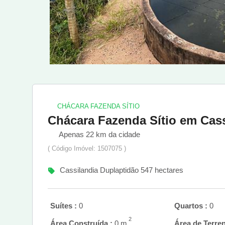
CHÁCARA FAZENDA SÍTIO
Chácara Fazenda Sítio em Cass
Apenas 22 km da cidade
( Código Imóvel: 1507075 )
Cassilandia Duplaptidão 547 hectares
Suítes :
0
Quartos :
0
2
Área Construída :
0 m
Área de Terren