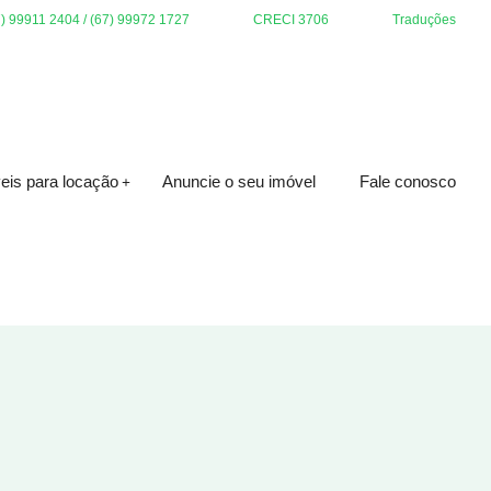
7) 99911 2404 / (67) 99972 1727
CRECI 3706
Traduções
eis para locação
Anuncie o seu imóvel
Fale conosco