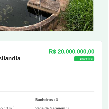
R$ 20.000.000,00
ilandia
Disponível
Banheiros :
0
2
o :
0 m
Vaga de Garagem :
0