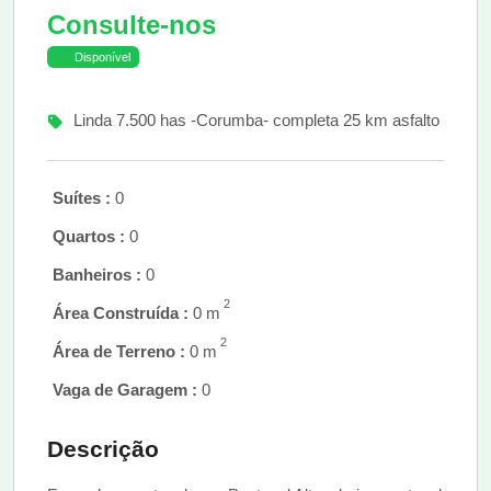
Consulte-nos
Disponível
Linda 7.500 has -Corumba- completa 25 km asfalto
Suítes :
0
Quartos :
0
Banheiros :
0
2
Área Construída :
0 m
2
Área de Terreno :
0 m
Vaga de Garagem :
0
Descrição