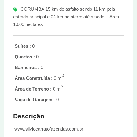
CORUMBÁ 15 km do asfalto sendo 11 km pela
estrada principal e 04 km no aterro até a sede. - Área
1.600 hectares
Suítes :
0
Quartos :
0
Banheiros :
0
2
Área Construída :
0 m
2
Área de Terreno :
0 m
Vaga de Garagem :
0
Descrição
www.silviocarratofazendas.com.br