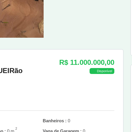
R$ 11.000.000,00
GUEIRão
Disponível
Banheiros :
0
2
o :
0 m
Vaga de Garagem :
0