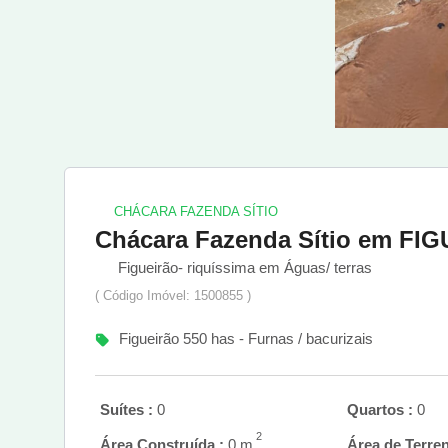
CHÁCARA FAZENDA SÍTIO
Chácara Fazenda Sítio em FI
Figueirão- riquíssima em Águas/ terras
( Código Imóvel: 1500855 )
Figueirão 550 has - Furnas / bacurizais
Suítes :
0
Quartos :
0
2
Área Construída :
0 m
Área de Terren