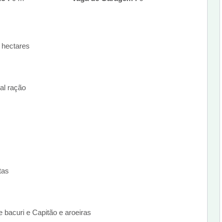
0 hectares
sal ração
itas
e bacuri e Capitão e aroeiras