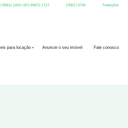
7) 99911 2404 / (67) 99972 1727
CRECI 3706
Traduções
eis para locação
Anuncie o seu imóvel
Fale conosco