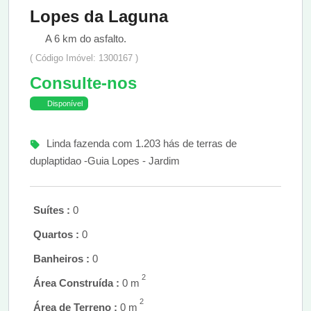
Lopes da Laguna
A 6 km do asfalto.
( Código Imóvel: 1300167 )
Consulte-nos
Disponível
Linda fazenda com 1.203 hás de terras de
duplaptidao -Guia Lopes - Jardim
Suítes :
0
Quartos :
0
Banheiros :
0
2
Área Construída :
0 m
2
Área de Terreno :
0 m