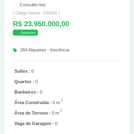
Consulte-nos
( Código Imóvel: 1555476 )
R$ 23.950.000,00
Disponível
264 Alqueires - Inocência
Suítes :
0
Quartos :
0
Banheiros :
0
2
Área Construída :
0 m
2
Área de Terreno :
0 m
Vaga de Garagem :
0