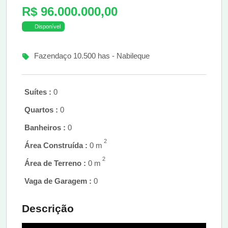
R$ 96.000.000,00
Disponível
Fazendaço 10.500 has - Nabileque
Suítes :
0
Quartos :
0
Banheiros :
0
2
Área Construída :
0 m
2
Área de Terreno :
0 m
Vaga de Garagem :
0
Descrição