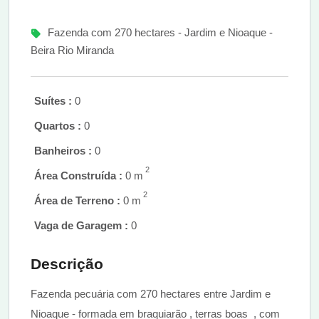
Fazenda com 270 hectares - Jardim e Nioaque -
Beira Rio Miranda
Suítes :
0
Quartos :
0
Banheiros :
0
2
Área Construída :
0 m
2
Área de Terreno :
0 m
Vaga de Garagem :
0
Descrição
Fazenda pecuária com 270 hectares entre Jardim e
Nioaque - formada em braquiarão , terras boas , com