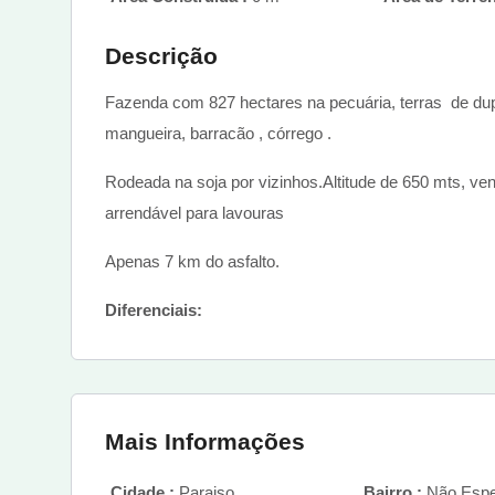
Descrição
Fazenda com 827 hectares na pecuária, terras de dupl
mangueira, barracão , córrego .
Rodeada na soja por vizinhos.Altitude de 650 mts, ve
arrendável para lavouras
Apenas 7 km do asfalto.
Diferenciais:
Mais Informações
Cidade :
Paraiso
Bairro :
Não Espe