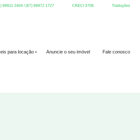
7) 99911 2404 / (67) 99972 1727
CRECI 3706
Traduções
eis para locação
Anuncie o seu imóvel
Fale conosco