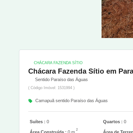
CHÁCARA FAZENDA SÍTIO
Chácara Fazenda Sítio em Par
Sentido Paraíso das Águas
( Código Imóvel: 1531994 )
Camapuã sentido Paraíso das Águas
Suítes :
0
Quartos :
0
2
Área Construída :
0 m
Área de Terren