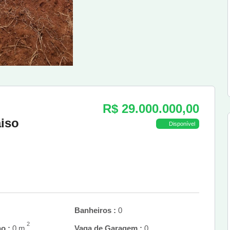
R$ 29.000.000,00
aiso
Disponível
Banheiros :
0
2
o :
0 m
Vaga de Garagem :
0