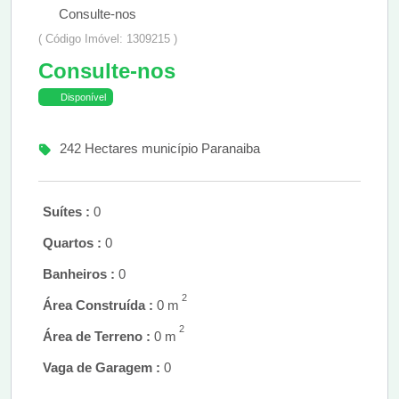
Consulte-nos
( Código Imóvel: 1309215 )
Consulte-nos
Disponível
242 Hectares município Paranaiba
Suítes :
0
Quartos :
0
Banheiros :
0
2
Área Construída :
0 m
2
Área de Terreno :
0 m
Vaga de Garagem :
0