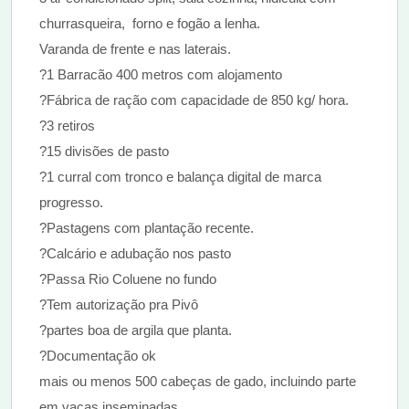
churrasqueira, forno e fogão a lenha.
Varanda de frente e nas laterais.
?1 Barracão 400 metros com alojamento
?Fábrica de ração com capacidade de 850 kg/ hora.
?3 retiros
?15 divisões de pasto
?1 curral com tronco e balança digital de marca
progresso.
?Pastagens com plantação recente.
?Calcário e adubação nos pasto
?Passa Rio Coluene no fundo
?Tem autorização pra Pivô
?partes boa de argila que planta.
?Documentação ok
mais ou menos 500 cabeças de gado, incluindo parte
em vacas inseminadas