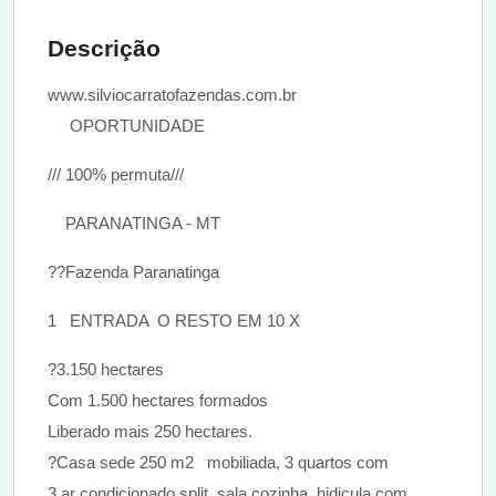
Descrição
www.silviocarratofazendas.com.br
OPORTUNIDADE
/// 100% permuta///
PARANATINGA - MT
??Fazenda Paranatinga
1 ENTRADA O RESTO EM 10 X
?3.150 hectares
Com 1.500 hectares formados
Liberado mais 250 hectares.
?Casa sede 250 m2 mobiliada, 3 quartos com
3 ar condicionado split, sala cozinha, hidicula com