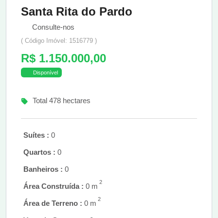
Santa Rita do Pardo
Consulte-nos
( Código Imóvel: 1516779 )
R$ 1.150.000,00
Disponível
Total 478 hectares
Suítes :
0
Quartos :
0
Banheiros :
0
2
Área Construída :
0 m
2
Área de Terreno :
0 m