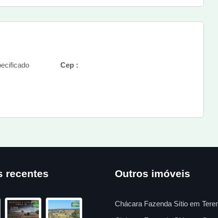
ecificado
Cep :
s recentes
Outros imóveis
Chácara Fazenda Sítio em Tere