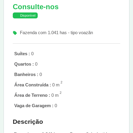
Consulte-nos
Disponível
Fazenda com 1.041 has - tipo voazãn
Suítes :
0
Quartos :
0
Banheiros :
0
2
Área Construída :
0 m
2
Área de Terreno :
0 m
Vaga de Garagem :
0
Descrição