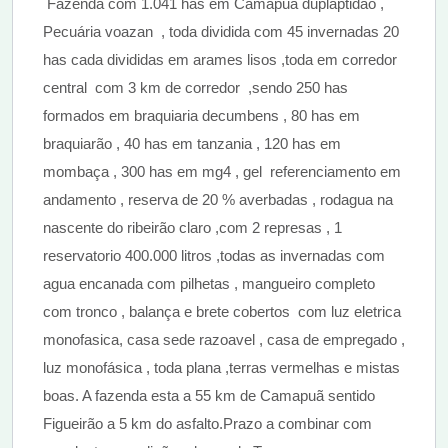
Fazenda com 1.041 has em Camapuã duplaptidao ,
Pecuária voazan , toda dividida com 45 invernadas 20
has cada divididas em arames lisos ,toda em corredor
central com 3 km de corredor ,sendo 250 has
formados em braquiaria decumbens , 80 has em
braquiarão , 40 has em tanzania , 120 has em
mombaça , 300 has em mg4 , gel referenciamento em
andamento , reserva de 20 % averbadas , rodagua na
nascente do ribeirão claro ,com 2 represas , 1
reservatorio 400.000 litros ,todas as invernadas com
agua encanada com pilhetas , mangueiro completo
com tronco , balança e brete cobertos com luz eletrica
monofasica, casa sede razoavel , casa de empregado ,
luz monofásica , toda plana ,terras vermelhas e mistas
boas. A fazenda esta a 55 km de Camapuã sentido
Figueirão a 5 km do asfalto.Prazo a combinar com