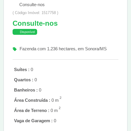
Consulte-nos
( Código Imóvel: 1517758 )
Consulte-nos
Disponível
Fazenda com 1.236 hectares, em Sonora/MS
Suítes :
0
Quartos :
0
Banheiros :
0
2
Área Construída :
0 m
2
Área de Terreno :
0 m
Vaga de Garagem :
0