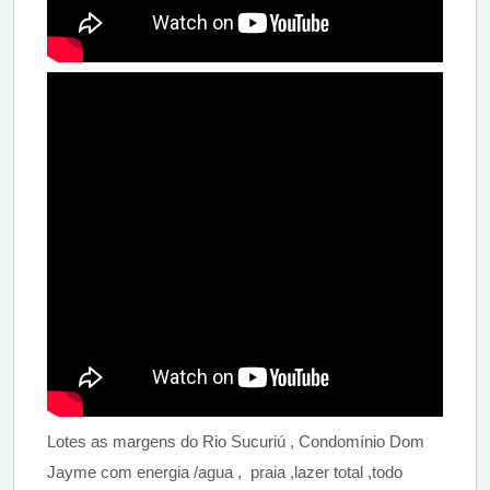
Lotes as margens do Rio Sucuriú , Condomínio Dom
Jayme com energia /agua , praia ,lazer total ,todo