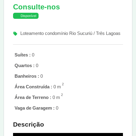
Consulte-nos
Disponível
Loteamento condomínio Rio Sucuriú / Três Lagoas
Suítes :
0
Quartos :
0
Banheiros :
0
2
Área Construída :
0 m
2
Área de Terreno :
0 m
Vaga de Garagem :
0
Descrição