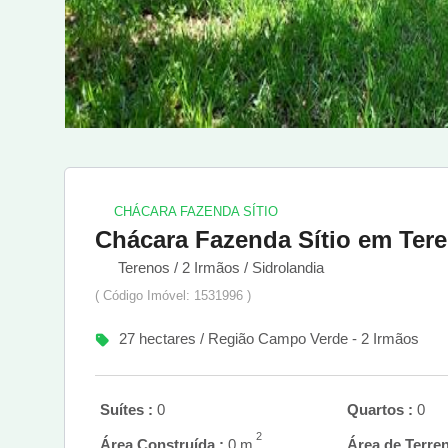
CHÁCARA FAZENDA SÍTIO
Chácara Fazenda Sítio em Ter
Terenos / 2 Irmãos / Sidrolandia
( Código Imóvel: 1531996 )
27 hectares / Região Campo Verde - 2 Irmãos
Suítes :
0
Quartos :
0
2
Área Construída :
0 m
Área de Terren