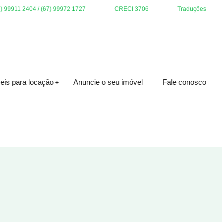
7) 99911 2404 / (67) 99972 1727
CRECI 3706
Traduções
eis para locação
Anuncie o seu imóvel
Fale conosco