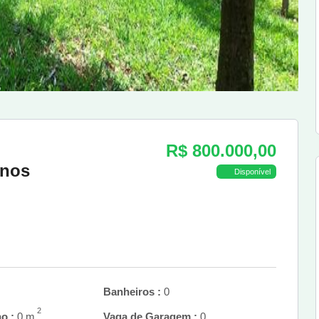
R$ 800.000,00
enos
Disponível
Banheiros :
0
2
o :
0 m
Vaga de Garagem :
0