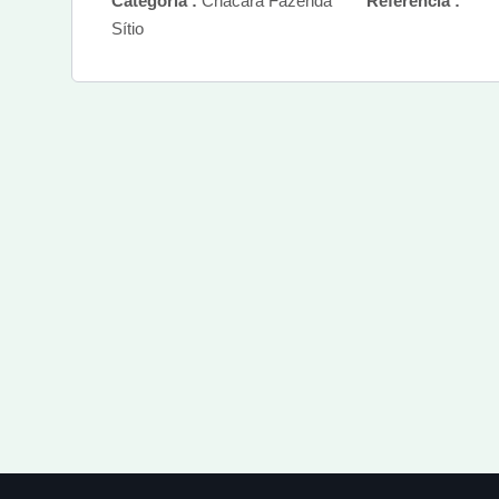
Categoria :
Chácara Fazenda
Referência :
Sítio