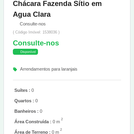
Chácara Fazenda Sítio em
Agua Clara
Consulte-nos
( Código Imóvel: 1538036 )
Consulte-nos
Disponível
Arrendamentos para laranjais
Suítes :
0
Quartos :
0
Banheiros :
0
2
Área Construída :
0 m
2
Área de Terreno :
0 m